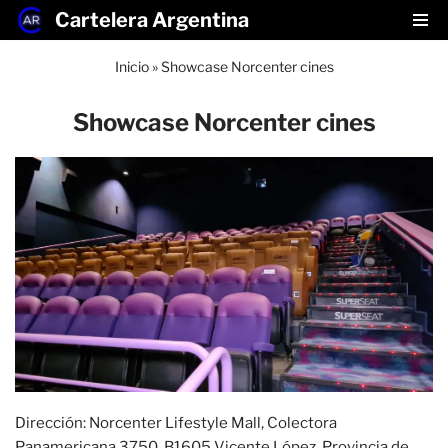
Cartelera Argentina
Saltar
Inicio
»
Showcase Norcenter cines
al
contenido
Showcase Norcenter cines
Dirección: Norcenter Lifestyle Mall, Colectora
Panamericana 3750, B1605 Vicente López, Provincia de