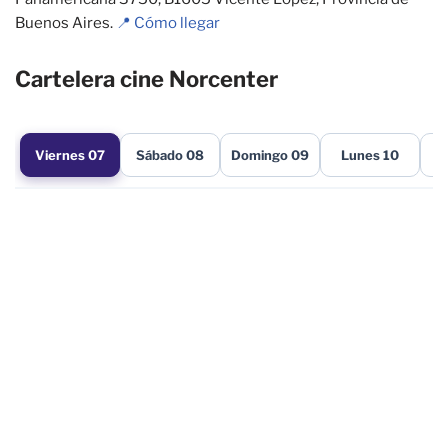
Buenos Aires.
📍 Cómo llegar
Cartelera cine Norcenter
Viernes 07
Sábado 08
Domingo 09
Lunes 10
M