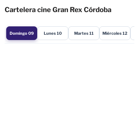
Cartelera cine Gran Rex Córdoba
Domingo 09
Lunes 10
Martes 11
Miércoles 12
J