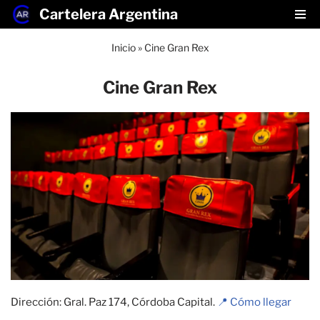
Cartelera Argentina
Saltar
Inicio
»
Cine Gran Rex
al
contenido
Cine Gran Rex
Dirección: Gral. Paz 174, Córdoba Capital.
📍 Cómo llegar