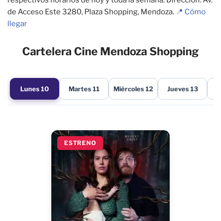
de Acceso Este 3280, Plaza Shopping, Mendoza.
📍 Cómo
llegar
Cartelera Cine Mendoza Shopping
Lunes 10
Martes 11
Miércoles 12
Jueves 13
V
ESTRENO