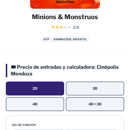
Minions & Monstruos
★
★
★
★
★
2.9
ATP
ANIMACIÓN, INFANTIL
🎟️ Precio de entradas y calculadora: Cinépolis
Mendoza
2D
3D
4D
4D + 3D
DÍA DE FUNCIÓN