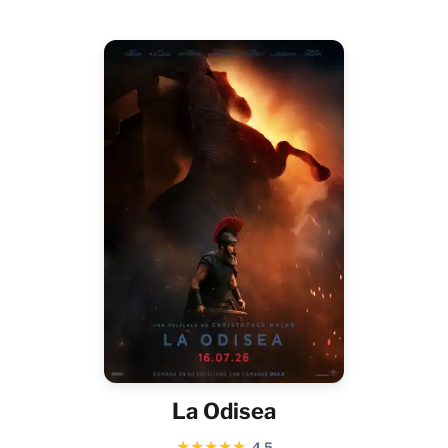
La Odisea
★
★
★
★
★
4.5