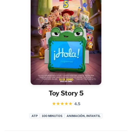
Toy Story 5
★
★
★
★
★
4.5
ATP
100 MINUTOS
ANIMACIÓN, INFANTIL