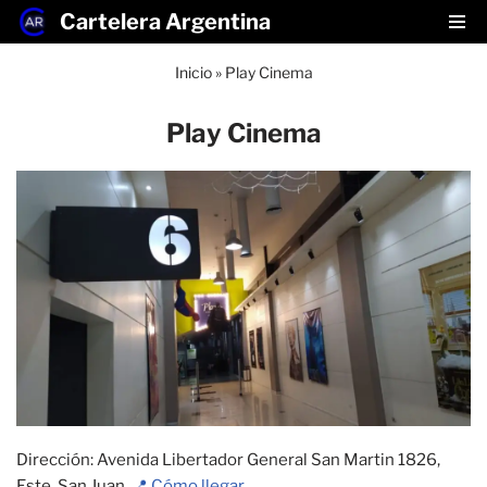
Cartelera Argentina
Saltar
Inicio
»
Play Cinema
al
contenido
Play Cinema
Dirección: Avenida Libertador General San Martin 1826,
Este, San Juan.
📍 Cómo llegar