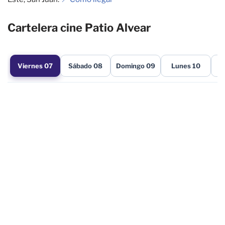
Cartelera cine Patio Alvear
Viernes 07
Sábado 08
Domingo 09
Lunes 10
M