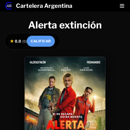
Cartelera Argentina
Saltar
Alerta extinción
al
contenido
★
0.0
(
0
)
CALIFICAR