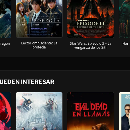
Lector omnisciente: La
dragón
Star Wars: Episodio 3 – La
Harry
profecía
venganza de los Sith
PUEDEN INTERESAR