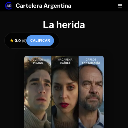
Cartelera Argentina
Saltar
La herida
al
contenido
★
0.0
(
0
)
CALIFICAR