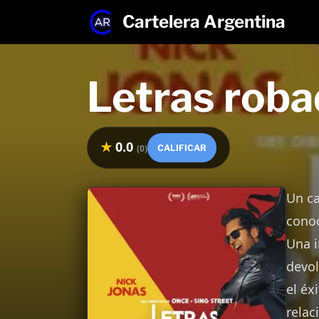
Cartelera Argentina
Saltar
al
contenido
Letras rob
★
0.0
(
0
)
CALIFICAR
Un ca
conoc
Una i
devol
el éx
relac