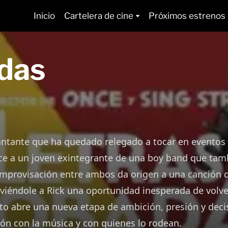
Inicio
Cartelera de cine
Próximos estrenos
adas
ntante que ha quedado relegado a tocar en eventos
e a un joven exintegrante de una boy band que tambi
mprovisación entre ambos da origen a una canción q
viéndole a Rick una oportunidad inesperada de volve
ito abre una nueva etapa de ambición, presión y dec
ión con la música y con quienes lo rodean.