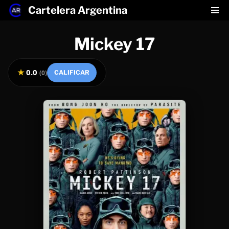
Cartelera Argentina
Saltar
Mickey 17
al
contenido
★
0.0
(
0
)
CALIFICAR