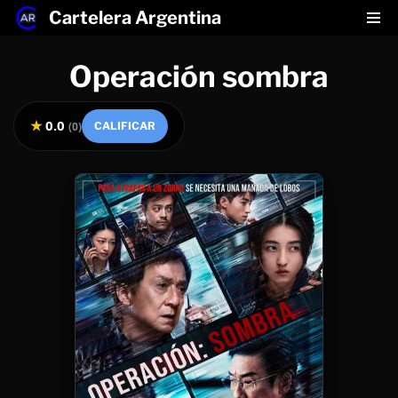
Cartelera Argentina
Saltar
Operación sombra
al
contenido
★
0.0
(
0
)
CALIFICAR