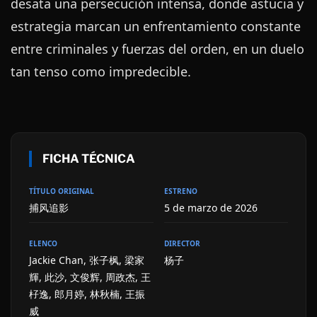
desata una persecución intensa, donde astucia y
estrategia marcan un enfrentamiento constante
entre criminales y fuerzas del orden, en un duelo
tan tenso como impredecible.
FICHA TÉCNICA
TÍTULO ORIGINAL
ESTRENO
捕风追影
5 de marzo de 2026
ELENCO
DIRECTOR
Jackie Chan, 张子枫, 梁家
杨子
輝, 此沙, 文俊辉, 周政杰, 王
杍逸, 郎月婷, 林秋楠, 王振
威