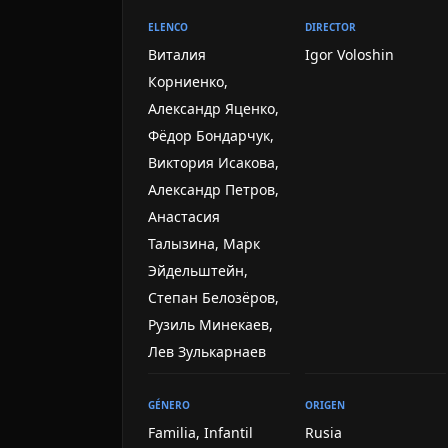
ELENCO
DIRECTOR
Виталия
Igor Voloshin
Корниенко,
Александр Яценко,
Фёдор Бондарчук,
Виктория Исакова,
Александр Петров,
Анастасия
Талызина, Марк
Эйдельштейн,
Степан Белозёров,
Рузиль Минекаев,
Лев Зулькарнаев
GÉNERO
ORIGEN
Familia, Infantil
Rusia