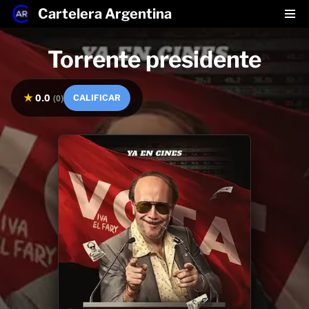
Cartelera Argentina
Saltar
Torrente presidente
al
contenido
★
0.0
(
0
)
CALIFICAR