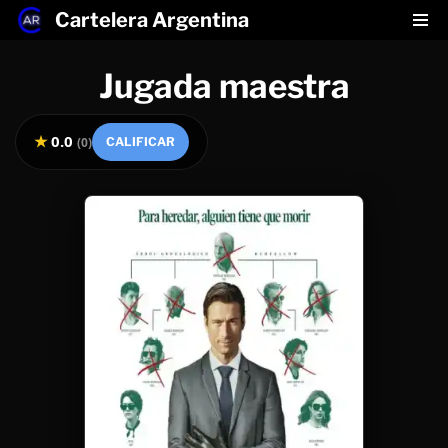
Cartelera Argentina
Saltar
Jugada maestra
al
contenido
★
0.0
(
0
)
CALIFICAR