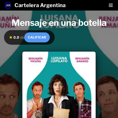
Cartelera Argentina
Saltar
Mensaje en una botella
al
contenido
★
0.0
(
0
)
CALIFICAR