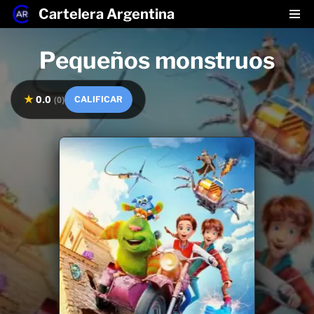
Cartelera Argentina
Saltar
Pequeños monstruos
al
contenido
★
0.0
(
0
)
CALIFICAR