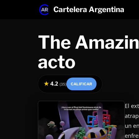
Cartelera Argentina
Saltar
al
contenido
The Amazing
acto
★
4.2
(
35
)
CALIFICAR
El ex
atrap
un en
enfre