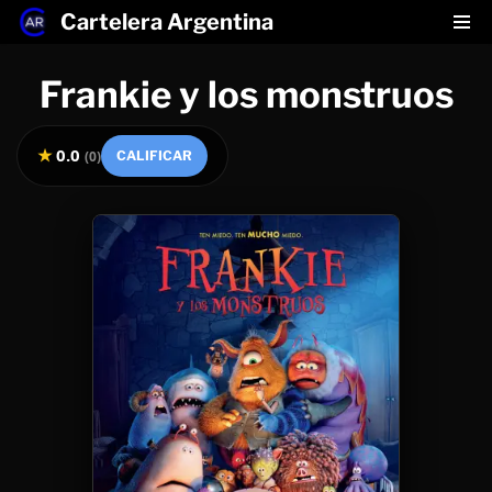
Cartelera Argentina
Saltar
Frankie y los monstruos
al
contenido
★
0.0
(
0
)
CALIFICAR